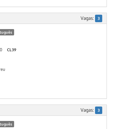
Vagas:
3
tuguês
00
CL39
reu
Vagas:
3
tuguês