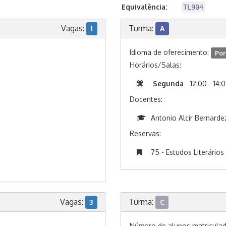
Equivalência:
TL904
Vagas:
Turma:
1
A
Idioma de oferecimento:
Por
Horários/Salas:
Segunda
12:00 - 14:
Docentes:
Antonio Alcir Bernarde
Reservas:
75 - Estudos Literários
Vagas:
Turma:
3
C
Número de alunos matricula