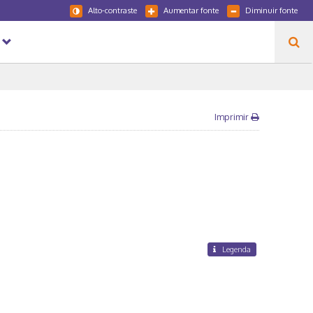
Alto-contraste
Aumentar fonte
Diminuir fonte
Imprimir
Legenda