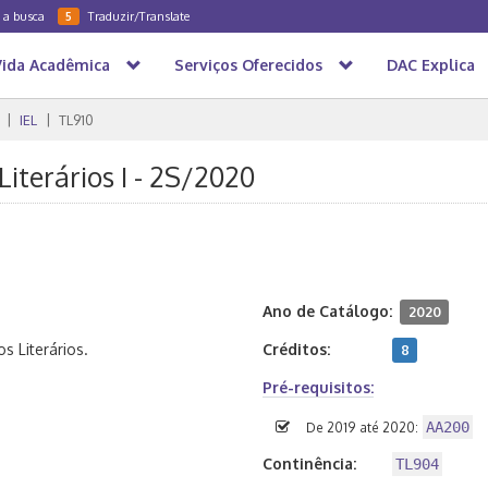
a a busca
Traduzir/Translate
5
Vida Acadêmica
Serviços Oferecidos
DAC Explica
IEL
TL910
iterários I - 2S/2020
Ano de Catálogo:
2020
 Literários.
Créditos:
8
Pré-requisitos:
AA200
De 2019 até 2020:
Continência:
TL904