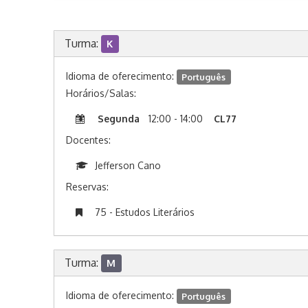
Turma:
K
Idioma de oferecimento:
Português
Horários/Salas:
Segunda
12:00 - 14:00
CL77
Docentes:
Jefferson Cano
Reservas:
75 - Estudos Literários
Turma:
M
Idioma de oferecimento:
Português