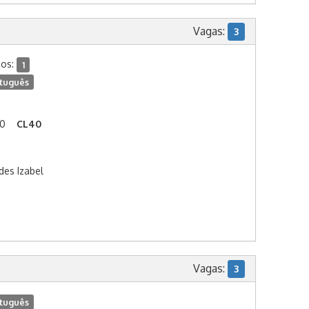
Vagas:
3
dos:
1
tuguês
00
CL40
es Izabel
Vagas:
3
tuguês