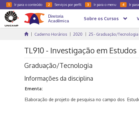
Ir para o conteúdo
Serviços por perfil
Ir para o menu
Ir par
1
2
3
4
Sobre os Cursos
Caderno Horários
2020
2S - Graduação/Tecnologia
TL910 - Investigação em Estudos L
Graduação/Tecnologia
Informações da disciplina
Ementa:
Elaboração de projeto de pesquisa no campo dos Estudos