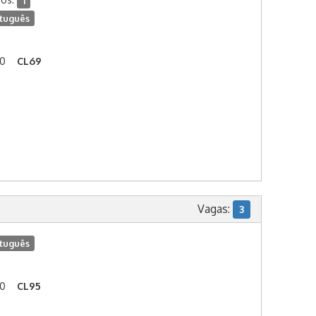
1
tuguês
00
CL69
Vagas:
3
tuguês
00
CL95