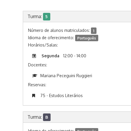
Turma:
5
Número de alunos matriculados:
1
Idioma de oferecimento:
Português
Horários/Salas:
Segunda
12:00 - 14:00
Docentes:
Mariana Peceguini Ruggieri
Reservas:
75 - Estudos Literários
Turma:
B
Idioma de oferecimento: