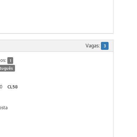
Vagas:
3
dos:
1
tuguês
00
CL58
osta