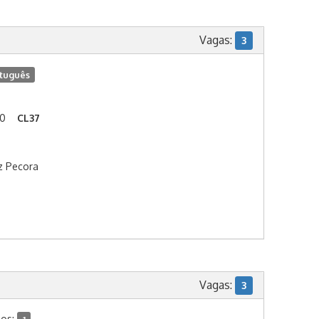
Vagas:
3
tuguês
00
CL37
z Pecora
Vagas:
3
dos: