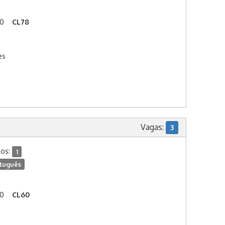
00
CL78
es
Vagas:
3
dos:
1
tuguês
00
CL60