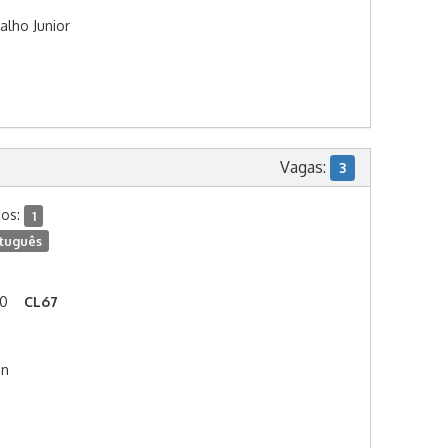
alho Junior
Vagas:
3
dos:
1
tuguês
00
CL67
an