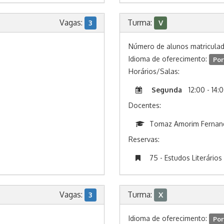
Vagas:
Turma:
3
V
Número de alunos matricula
Idioma de oferecimento:
Por
Horários/Salas:
Segunda
12:00 - 14:
Docentes:
Tomaz Amorim Fernand
Reservas:
75 - Estudos Literários
Vagas:
Turma:
3
X
Idioma de oferecimento:
Por