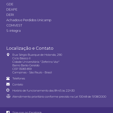
GDE
DEAPE
DERI
Achados e Perdidos Unicamp
COMVEST
S-integra
Localização e Contato
Rua Sérgio Buarque de Holanda, 290
Ciclo Básico II
Cidade Universitária "Zeferino Vaz"
Bairro Barão Geraldo
CEP 13083-859
Campinas - São Paulo - Brasil
Telefones
Contato
Horário de funcionamento das 8h45 às 22h30
Atendimento prioritário conforme previsto na
Lei 10048 de 11/08/2000
Siga-nos no Facebook