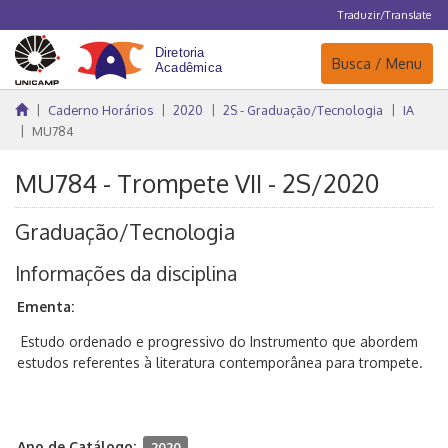
Traduzir/Translate
Navegação
Busca / Menu
Caderno Horários
2020
2S - Graduação/Tecnologia
IA
MU784
MU784 - Trompete VII - 2S/2020
Graduação/Tecnologia
Informações da disciplina
Ementa:
Estudo ordenado e progressivo do Instrumento que abordem
estudos referentes à literatura contemporânea para trompete.
Ano de Catálogo:
2020