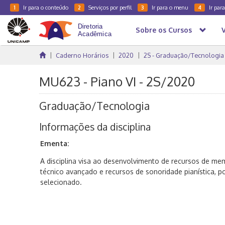
Ir para o conteúdo
Serviços por perfil
Ir para o menu
Ir par
1
2
3
4
Sobre os Cursos
Caderno Horários
2020
2S - Graduação/Tecnologia
MU623 - Piano VI - 2S/2020
Graduação/Tecnologia
Informações da disciplina
Ementa:
A disciplina visa ao desenvolvimento de recursos de m
técnico avançado e recursos de sonoridade pianística, p
selecionado.