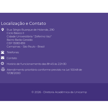
Localização e Contato
Rua Sérgio Buarque de Holanda, 290
Ciclo Básico II
Cidade Universitária "Zeferino Vaz"
Bairro Barão Geraldo
CEP 13083-859
Campinas - São Paulo - Brasil
Telefones
Contato
Horário de funcionamento das 8h45 às 22h30
Atendimento prioritário conforme previsto na
Lei 10048 de
11/08/2000
© 2026 - Diretoria Acadêmica da Unicamp