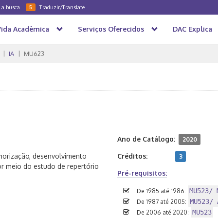
a a busca
Traduzir/Translate
5
Vida Acadêmica
Serviços Oferecidos
DAC Explica
IA
MU623
Ano de Catálogo:
2020
emorização, desenvolvimento
Créditos:
3
or meio do estudo de repertório
Pré-requisitos:
MU523/ 
De 1985 até 1986:
MU523/ 
De 1987 até 2005:
MU523
De 2006 até 2020: