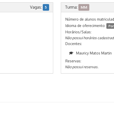
Vagas:
Turma:
5
MM
Número de alunos matricula
Idioma de oferecimento:
Por
Horários/Salas:
Não possui horários cadastrad
Docentes:
Mauricy Matos Martin
Reservas:
Não possui reservas.