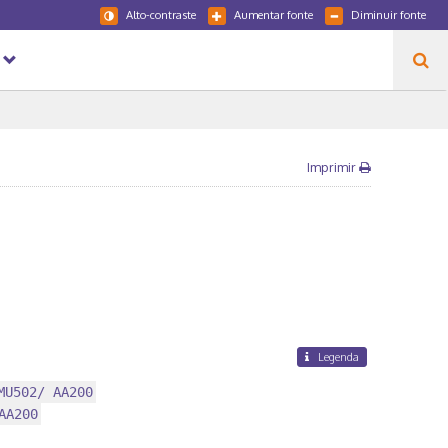
Alto-contraste
Aumentar fonte
Diminuir fonte
Imprimir
Legenda
MU502/ AA200
AA200