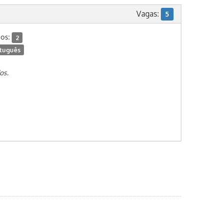
Vagas:
5
dos:
2
tuguês
os.