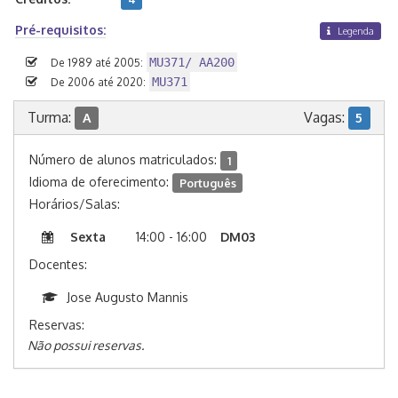
Pré-requisitos:
Legenda
MU371/ AA200
De 1989 até 2005:
MU371
De 2006 até 2020:
Turma:
Vagas:
A
5
Número de alunos matriculados:
1
Idioma de oferecimento:
Português
Horários/Salas:
Sexta
14:00 - 16:00
DM03
Docentes:
Jose Augusto Mannis
Reservas:
Não possui reservas.