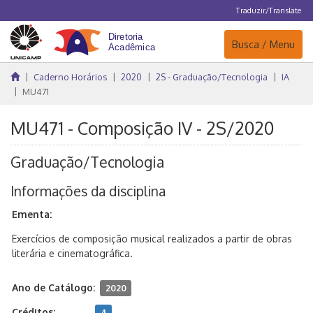
Traduzir/Translate
Navegação
Busca / Menu
Caderno Horários
2020
2S - Graduação/Tecnologia
IA
MU471
MU471 - Composição IV - 2S/2020
Graduação/Tecnologia
Informações da disciplina
Ementa:
Exercícios de composição musical realizados a partir de obras
literária e cinematográfica.
Ano de Catálogo:
2020
Créditos:
4