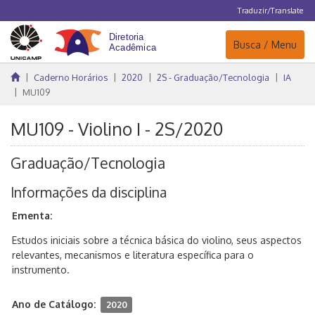
Traduzir/Translate
Navegação
Busca / Menu
Caderno Horários
2020
2S - Graduação/Tecnologia
IA
MU109
MU109 - Violino I - 2S/2020
Graduação/Tecnologia
Informações da disciplina
Ementa:
Estudos iniciais sobre a técnica básica do violino, seus aspectos
relevantes, mecanismos e literatura específica para o
instrumento.
Ano de Catálogo:
2020