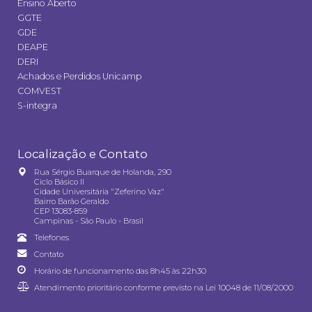
Ensino Aberto
GGTE
GDE
DEAPE
DERI
Achados e Perdidos Unicamp
COMVEST
S-integra
Localização e Contato
Rua Sérgio Buarque de Holanda, 290
Ciclo Básico II
Cidade Universitária "Zeferino Vaz"
Bairro Barão Geraldo
CEP 13083-859
Campinas - São Paulo - Brasil
Telefones
Contato
Horário de funcionamento das 8h45 às 22h30
Atendimento prioritário conforme previsto na
Lei 10048 de 11/08/2000