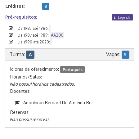
Créditos:
3
Pré-requisitos:
Legenda
De 1983 até 1986:
AA200
De 1987 até 1989:
De 1990 até 2020:
Turma:
Vagas:
A
5
Idioma de oferecimento:
Português
Horários/Salas:
Não possui horários cadastrados.
Docentes:
Adonhiran Bernard De Almeida Reis
Reservas:
Não possui reservas.