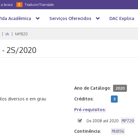
a a busca
Traduzir/Translate
5
Vida Acadêmica
Serviços Oferecidos
DAC Explica
IA
MP820
I - 2S/2020
Ano de Catálogo:
2020
los diversos e em grau
Créditos:
3
Pré-requisitos:
MP720
De 2008 até 2020:
Continência:
MU856