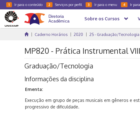
Ir para o conteúdo
Serviços por perfil
Ir para o menu
Ir par
1
2
3
4
Sobre os Cursos
Caderno Horários
2020
2S - Graduação/Tecnologia
MP820 - Prática Instrumental VII
Graduação/Tecnologia
Informações da disciplina
Ementa:
Execução em grupo de peças musicais em gêneros e esti
progressivo de dificuldade.