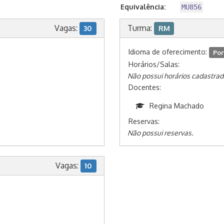
Equivalência:
MU856
Vagas:
Turma:
30
RM
Idioma de oferecimento:
Por
Horários/Salas:
Não possui horários cadastrad
Docentes:
Regina Machado
Reservas:
Não possui reservas.
Vagas:
10