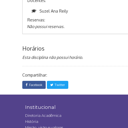
Docentes:
Suzel Ana Reily
Reservas:
Não possui reservas.
Horários
Esta disciplina não possui horário.
Compartilhar:
Facebook
Twitter
Institucional
Diretoria Acadêmica
História
Missão, visão e valores