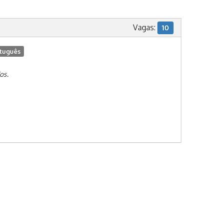
Vagas:
10
tuguês
os.