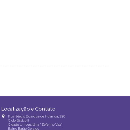
Localização e Contato
Rua Sérgio Buarque de Holanda, 290
Ciclo Básico II
Cidade Universitária "Zeferino Vaz"
Bairro Barão Geraldo