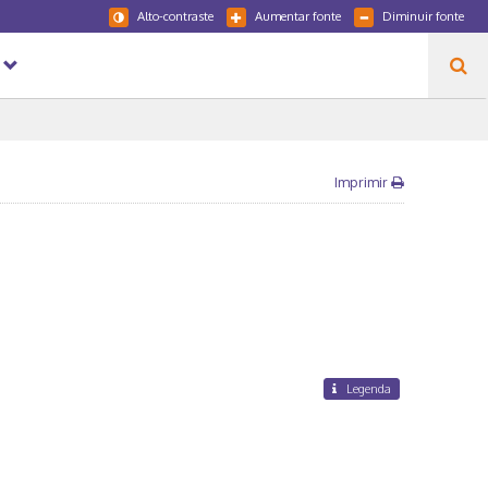
Alto-contraste
Aumentar fonte
Diminuir fonte
Imprimir
Legenda