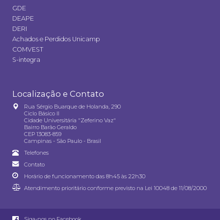
GDE
DEAPE
DERI
Achados e Perdidos Unicamp
COMVEST
S-integra
Localização e Contato
Rua Sérgio Buarque de Holanda, 290
Ciclo Básico II
Cidade Universitária "Zeferino Vaz"
Bairro Barão Geraldo
CEP 13083-859
Campinas - São Paulo - Brasil
Telefones
Contato
Horário de funcionamento das 8h45 às 22h30
Atendimento prioritário conforme previsto na
Lei 10048 de 11/08/2000
Siga-nos no Facebook