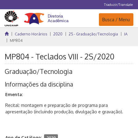
Traduzir/Translate
Navegação
Busca / Menu
Caderno Horários
2020
2S - Graduação/Tecnologia
IA
MP804
MP804 - Teclados VIII - 2S/2020
Graduação/Tecnologia
Informações da disciplina
Ementa:
Recital: montagem e preparação de programa para
apresentação (incluindo produção, divulgação e gravação).
Ano de Catálogo:
2020