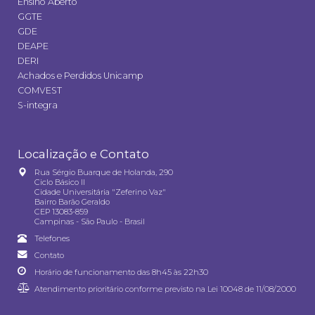
Ensino Aberto
GGTE
GDE
DEAPE
DERI
Achados e Perdidos Unicamp
COMVEST
S-integra
Localização e Contato
Rua Sérgio Buarque de Holanda, 290
Ciclo Básico II
Cidade Universitária "Zeferino Vaz"
Bairro Barão Geraldo
CEP 13083-859
Campinas - São Paulo - Brasil
Telefones
Contato
Horário de funcionamento das 8h45 às 22h30
Atendimento prioritário conforme previsto na
Lei 10048 de 11/08/2000