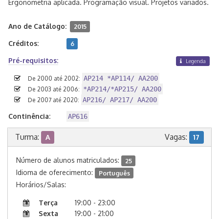
Ergonometria aplicada. Programação visual. Projetos variados.
Ano de Catálogo:
2015
Créditos:
6
Pré-requisitos:
Legenda
AP214 *AP114/ AA200
De 2000 até 2002:
*AP214/*AP215/ AA200
De 2003 até 2006:
AP216/ AP217/ AA200
De 2007 até 2020:
Continência:
AP616
Turma:
Vagas:
A
17
Número de alunos matriculados:
25
Idioma de oferecimento:
Português
Horários/Salas:
Terça
19:00 - 23:00
Sexta
19:00 - 21:00