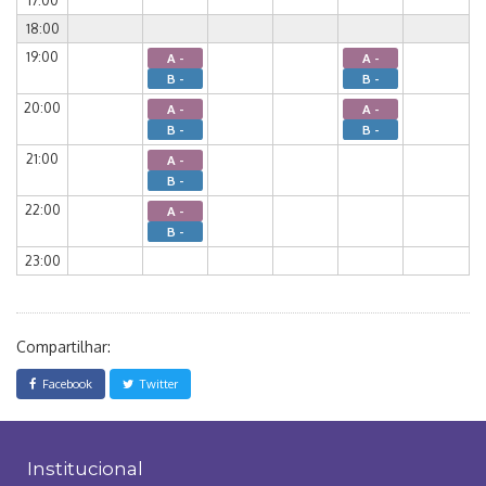
17:00
18:00
19:00
A -
A -
B -
B -
20:00
A -
A -
B -
B -
21:00
A -
B -
22:00
A -
B -
23:00
Compartilhar:
Facebook
Twitter
Institucional