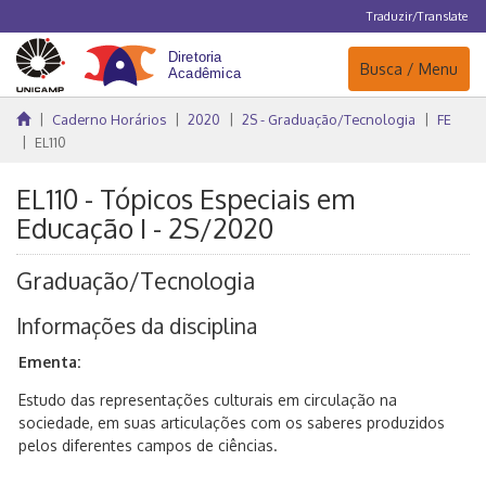
Traduzir/Translate
Navegação
Busca / Menu
Caderno Horários
2020
2S - Graduação/Tecnologia
FE
EL110
EL110 - Tópicos Especiais em
Educação I - 2S/2020
Graduação/Tecnologia
Informações da disciplina
Ementa:
Estudo das representações culturais em circulação na
sociedade, em suas articulações com os saberes produzidos
pelos diferentes campos de ciências.