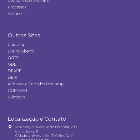
Missão, visão e valores
Processos
Intranet
Outros Sites
Unicamp
Ensino Aberto
GGTE
GDE
DEAPE
DERI
Achados e Perdidos Unicamp
COMVEST
S-integra
Localização e Contato
Rua Sérgio Buarque de Holanda, 290
Ciclo Básico II
Cidade Universitária "Zeferino Vaz"