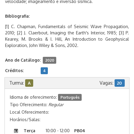
velocidade; imageamento e inversão sísmica.
Bibliografia:
[1] C. Chapman, Fundamentals of Seismic Wave Propagation,
2010; [2] J. Claerbout, Imaging the Earth's Interior, 1985; [3] P.
Kearey, M. Brooks & I. Hill, An Introduction to Geophysical
Exploration, John Wiley & Sons, 2002.
Ano de Catálogo:
2020
Créditos:
4
Turma:
Vagas:
A
20
Idioma de oferecimento:
Português
Tipo Oferecimento:
Regular
Local Oferecimento:
Horários/Salas:
Terça
10:00 - 12:00
PB04