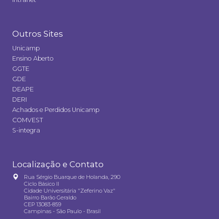
Outros Sites
Unicamp
Ensino Aberto
GGTE
GDE
DEAPE
DERI
Achados e Perdidos Unicamp
COMVEST
S-integra
Localização e Contato
Rua Sérgio Buarque de Holanda, 290
Ciclo Básico II
Cidade Universitária "Zeferino Vaz"
Bairro Barão Geraldo
CEP 13083-859
Campinas - São Paulo - Brasil