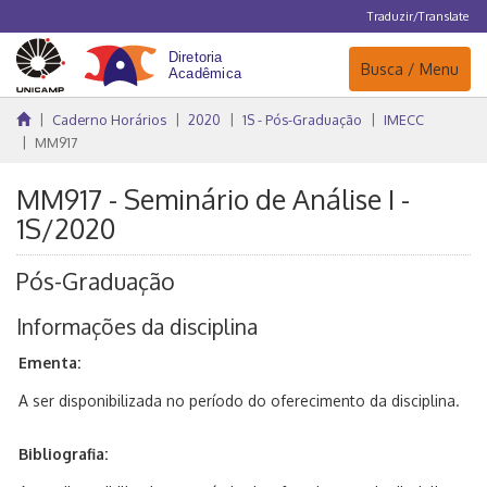
Traduzir/Translate
Navegação
Busca / Menu
Caderno Horários
2020
1S - Pós-Graduação
IMECC
MM917
MM917 - Seminário de Análise I -
1S/2020
Pós-Graduação
Informações da disciplina
Ementa:
A ser disponibilizada no período do oferecimento da disciplina.
Bibliografia: