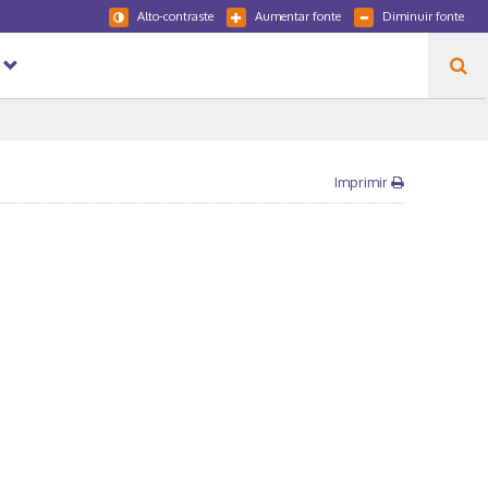
Alto-contraste
Aumentar fonte
Diminuir fonte
Imprimir