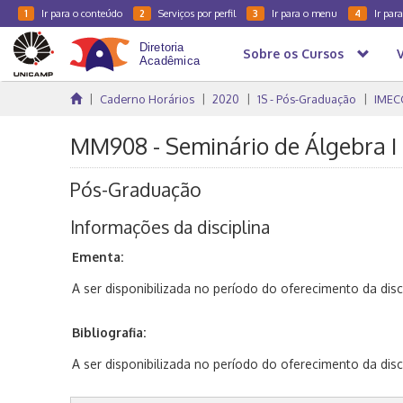
Ir para o conteúdo
Serviços por perfil
Ir para o menu
Ir par
1
2
3
4
Sobre os Cursos
Caderno Horários
2020
1S - Pós-Graduação
IMEC
MM908 - Seminário de Álgebra I 
Pós-Graduação
Informações da disciplina
Ementa:
A ser disponibilizada no período do oferecimento da disci
Bibliografia:
A ser disponibilizada no período do oferecimento da disci