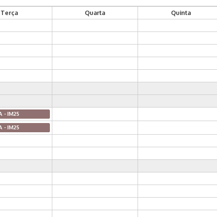
Terça
Quarta
Quinta
A - IM25
A - IM25