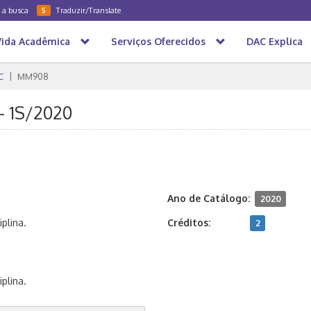
a a busca
Traduzir/Translate
5
Vida Acadêmica
Serviços Oferecidos
DAC Explica
C
MM908
- 1S/2020
Ano de Catálogo:
2020
plina.
Créditos:
2
plina.