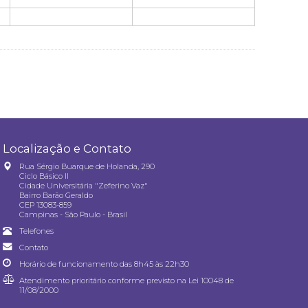
Localização e Contato
Rua Sérgio Buarque de Holanda, 290
Ciclo Básico II
Cidade Universitária "Zeferino Vaz"
Bairro Barão Geraldo
CEP 13083-859
Campinas - São Paulo - Brasil
Telefones
Contato
Horário de funcionamento das 8h45 às 22h30
Atendimento prioritário conforme previsto na
Lei 10048 de
11/08/2000