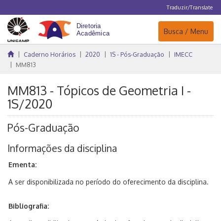
Traduzir/Translate
Navegação
Busca / Menu
Caderno Horários
2020
1S - Pós-Graduação
IMECC
MM813
MM813 - Tópicos de Geometria I -
1S/2020
Pós-Graduação
Informações da disciplina
Ementa:
A ser disponibilizada no período do oferecimento da disciplina.
Bibliografia: