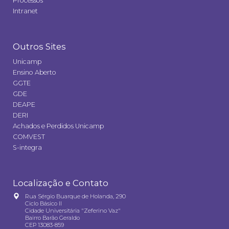
Processos
Intranet
Outros Sites
Unicamp
Ensino Aberto
GGTE
GDE
DEAPE
DERI
Achados e Perdidos Unicamp
COMVEST
S-integra
Localização e Contato
Rua Sérgio Buarque de Holanda, 290
Ciclo Básico II
Cidade Universitária "Zeferino Vaz"
Bairro Barão Geraldo
CEP 13083-859