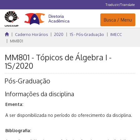
Traduzir/Translate
Navegação
Busca / Menu
Caderno Horários
2020
1S - Pós-Graduação
IMECC
MM801
MM801 - Tópicos de Álgebra I -
1S/2020
Pós-Graduação
Informações da disciplina
Ementa:
A ser disponibilizada no período do oferecimento da disciplina.
Bibliografia: