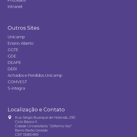
Processos
Intranet
Outros Sites
Unicamp
Ensino Aberto
GGTE
GDE
DEAPE
DERI
Achados e Perdidos Unicamp
COMVEST
S-integra
Localização e Contato
Rua Sérgio Buarque de Holanda, 290
Ciclo Básico II
Cidade Universitária "Zeferino Vaz"
Bairro Barão Geraldo
CEP 13083-859