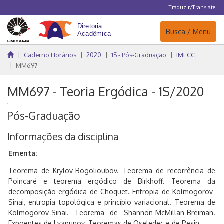
Traduzir/Translate
Navegação
Busca / Menu
Caderno Horários
2020
1S - Pós-Graduação
IMECC
MM697
MM697 - Teoria Ergódica - 1S/2020
Pós-Graduação
Informações da disciplina
Ementa:
Teorema de Krylov-Bogolioubov. Teorema de recorrência de
Poincaré e teorema ergódico de Birkhoff. Teorema da
decomposição ergódica de Choquet. Entropia de Kolmogorov-
Sinai, entropia topológica e princípio variacional. Teorema de
Kolmogorov-Sinai. Teorema de Shannon-McMillan-Breiman.
Expoentes de Lyapunov. Teoremas de Oseledec e de Pesin.