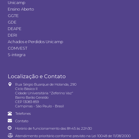
Unicamp
Ensino Aberto
GGTE
GDE
DEAPE
DERI
Achados e Perdidos Unicamp
COMVEST
S-integra
Localização e Contato
Rua Sérgio Buarque de Holanda, 290
Ciclo Básico II
Cidade Universitária "Zeferino Vaz"
Bairro Barão Geraldo
CEP 13083-859
Campinas - São Paulo - Brasil
Telefones
Contato
Horário de funcionamento das 8h45 às 22h30
Atendimento prioritário conforme previsto na
Lei 10048 de 11/08/2000