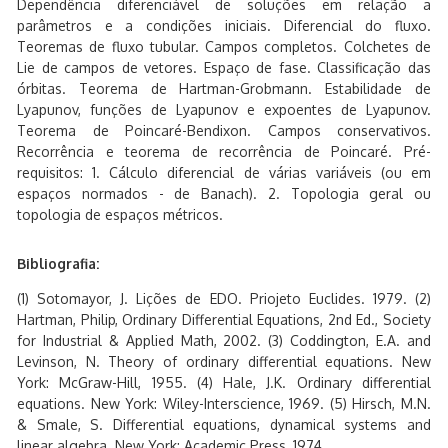
Dependência diferenciável de soluções em relação a
parâmetros e a condições iniciais. Diferencial do fluxo.
Teoremas de fluxo tubular. Campos completos. Colchetes de
Lie de campos de vetores. Espaço de fase. Classificação das
órbitas. Teorema de Hartman-Grobmann. Estabilidade de
Lyapunov, funções de Lyapunov e expoentes de Lyapunov.
Teorema de Poincaré-Bendixon. Campos conservativos.
Recorrência e teorema de recorrência de Poincaré. Pré-
requisitos: 1. Cálculo diferencial de várias variáveis (ou em
espaços normados - de Banach). 2. Topologia geral ou
topologia de espaços métricos.
Bibliografia:
(1) Sotomayor, J. Lições de EDO. Priojeto Euclides. 1979. (2)
Hartman, Philip, Ordinary Differential Equations, 2nd Ed., Society
for Industrial & Applied Math, 2002. (3) Coddington, E.A. and
Levinson, N. Theory of ordinary differential equations. New
York: McGraw-Hill, 1955. (4) Hale, J.K. Ordinary differential
equations. New York: Wiley-Interscience, 1969. (5) Hirsch, M.N.
& Smale, S. Differential equations, dynamical systems and
linear algebra. New York: Academic Press, 1974.