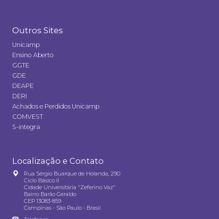
Outros Sites
Unicamp
Ensino Aberto
GGTE
GDE
DEAPE
DERI
Achados e Perdidos Unicamp
COMVEST
S-integra
Localização e Contato
Rua Sérgio Buarque de Holanda, 290
Ciclo Básico II
Cidade Universitária "Zeferino Vaz"
Bairro Barão Geraldo
CEP 13083-859
Campinas - São Paulo - Brasil