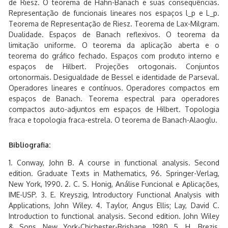
de Riesz. O teorema de Hahn-Banach e suas consequências.
Representação de funcionais lineares nos espaços l_p e L_p.
Teorema de Representação de Riesz. Teorema de Lax-Milgram.
Dualidade. Espaços de Banach reflexivos. O teorema da
limitação uniforme. O teorema da aplicação aberta e o
teorema do gráfico fechado. Espaços com produto interno e
espaços de Hilbert. Projeções ortogonais. Conjuntos
ortonormais. Desigualdade de Bessel e identidade de Parseval.
Operadores lineares e contínuos. Operadores compactos em
espaços de Banach. Teorema espectral para operadores
compactos auto-adjuntos em espaços de Hilbert. Topologia
fraca e topologia fraca-estrela. O teorema de Banach-Alaoglu.
Bibliografia:
1. Conway, John B. A course in functional analysis. Second
edition. Graduate Texts in Mathematics, 96. Springer-Verlag,
New York, 1990. 2. C. S. Honig, Análise Funcional e Aplicações,
IME-USP. 3. E. Kreyszig, Introductory Functional Analysis with
Applications, John Wiley. 4. Taylor, Angus Ellis; Lay, David C.
Introduction to functional analysis. Second edition. John Wiley
& Sons, New York-Chichester-Brisbane, 1980 5. H. Brezis,