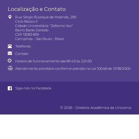
Localização e Contato
Rua Sérgio Buarque de Holanda, 290
Ciclo Básico II
Cidade Universitária "Zeferino Vaz"
Bairro Barão Geraldo
CEP 13083-859
Campinas - São Paulo - Brasil
Telefones
Contato
Horário de funcionamento das 8h45 às 22h30
Atendimento prioritário conforme previsto na
Lei 10048 de 11/08/2000
Siga-nos no Facebook
© 2026 - Diretoria Acadêmica da Unicamp