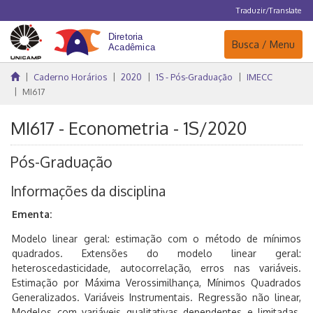
Traduzir/Translate
Navegação
Busca / Menu
Caderno Horários
2020
1S - Pós-Graduação
IMECC
MI617
MI617 - Econometria - 1S/2020
Pós-Graduação
Informações da disciplina
Ementa:
Modelo linear geral: estimação com o método de mínimos
quadrados. Extensões do modelo linear geral:
heteroscedasticidade, autocorrelação, erros nas variáveis.
Estimação por Máxima Verossimilhança, Mínimos Quadrados
Generalizados. Variáveis Instrumentais. Regressão não linear,
Modelos com variáveis qualitativas dependentes e limitadas.