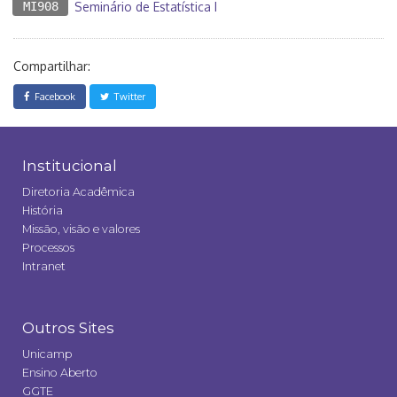
MI908
Seminário de Estatística I
Compartilhar:
Facebook
Twitter
Institucional
Diretoria Acadêmica
História
Missão, visão e valores
Processos
Intranet
Outros Sites
Unicamp
Ensino Aberto
GGTE