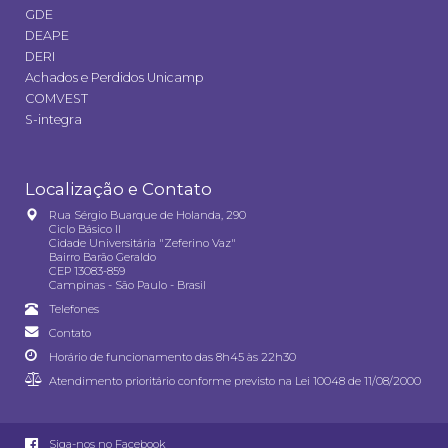
GDE
DEAPE
DERI
Achados e Perdidos Unicamp
COMVEST
S-integra
Localização e Contato
Rua Sérgio Buarque de Holanda, 290
Ciclo Básico II
Cidade Universitária "Zeferino Vaz"
Bairro Barão Geraldo
CEP 13083-859
Campinas - São Paulo - Brasil
Telefones
Contato
Horário de funcionamento das 8h45 às 22h30
Atendimento prioritário conforme previsto na
Lei 10048 de 11/08/2000
Siga-nos no Facebook