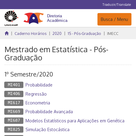
Traduzir/Translate
Navegação
Busca / Menu
Caderno Horários
2020
1S - Pós-Graduação
IMECC
Mestrado em Estatística - Pós-
Graduação
1º Semestre/2020
MI401
Probabilidade
MI406
Regressão
MI617
Econometria
MI669
Probabilidade Avançada
MI687
Modelos Estatísticos para Aplicações em Genética
MI825
Simulação Estocástica