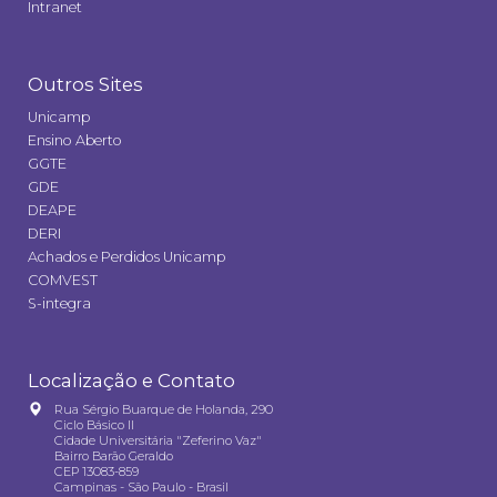
Intranet
Outros Sites
Unicamp
Ensino Aberto
GGTE
GDE
DEAPE
DERI
Achados e Perdidos Unicamp
COMVEST
S-integra
Localização e Contato
Rua Sérgio Buarque de Holanda, 290
Ciclo Básico II
Cidade Universitária "Zeferino Vaz"
Bairro Barão Geraldo
CEP 13083-859
Campinas - São Paulo - Brasil