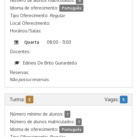
Número de alunos matriculados:
4
Idioma de oferecimento:
Português
Tipo Oferecimento:
Regular
Local Oferecimento:
Horários/Salas:
Quarta
08:00 - 11:00
Docentes:
Edineis De Brito Guirardello
Reservas:
Não possui reservas.
Turma:
Vagas:
E
5
Número mínimo de alunos:
1
Número de alunos matriculados:
1
Idioma de oferecimento:
Português
Tipo Oferecimento:
Regular