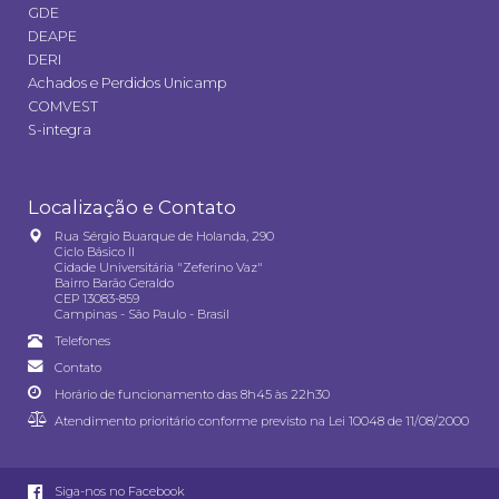
GDE
DEAPE
DERI
Achados e Perdidos Unicamp
COMVEST
S-integra
Localização e Contato
Rua Sérgio Buarque de Holanda, 290
Ciclo Básico II
Cidade Universitária "Zeferino Vaz"
Bairro Barão Geraldo
CEP 13083-859
Campinas - São Paulo - Brasil
Telefones
Contato
Horário de funcionamento das 8h45 às 22h30
Atendimento prioritário conforme previsto na
Lei 10048 de 11/08/2000
Siga-nos no Facebook