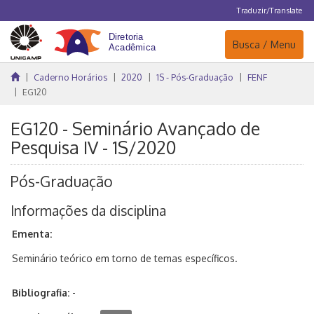
Traduzir/Translate
Navegação
Busca / Menu
Caderno Horários
2020
1S - Pós-Graduação
FENF
EG120
EG120 - Seminário Avançado de
Pesquisa IV - 1S/2020
Pós-Graduação
Informações da disciplina
Ementa:
Seminário teórico em torno de temas específicos.
Bibliografia:
-