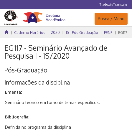
Traduzir/Translate
Navegação
Busca / Menu
Caderno Horários
2020
1S - Pós-Graduação
FENF
EG117
EG117 - Seminário Avançado de
Pesquisa I - 1S/2020
Pós-Graduação
Informações da disciplina
Ementa:
Seminário teórico em torno de temas específicos.
Bibliografia:
Definida no programa da disciplina