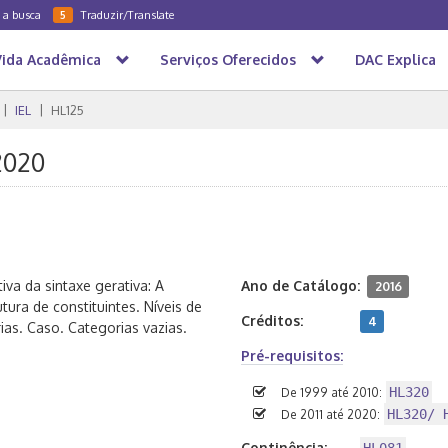
a a busca
Traduzir/Translate
5
Vida Acadêmica
Serviços Oferecidos
DAC Explica
IEL
HL125
2020
va da sintaxe gerativa: A
Ano de Catálogo:
2016
ura de constituintes. Níveis de
Créditos:
4
as. Caso. Categorias vazias.
Pré-requisitos:
HL320
De 1999 até 2010:
HL320/ 
De 2011 até 2020:
Continência: