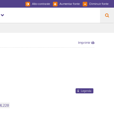
Alto-contraste
Aumentar fonte
Diminuir fonte
Imprimir
Legenda
HL220