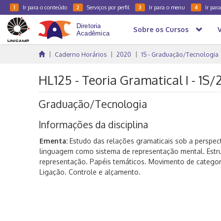
Ir para o conteúdo
Serviços por perfil
Ir para o menu
Ir par
1
2
3
4
Sobre os Cursos
Caderno Horários
2020
1S - Graduação/Tecnologia
HL125 - Teoria Gramatical I - 1S/
Graduação/Tecnologia
Informações da disciplina
Ementa:
Estudo das relações gramaticais sob a perspecti
linguagem como sistema de representação mental. Estrut
representação. Papéis temáticos. Movimento de categori
Ligação. Controle e alçamento.