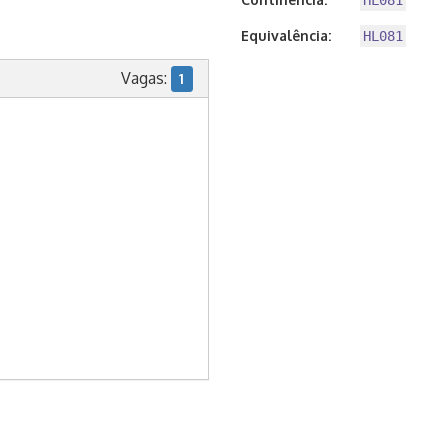
HL081
Equivalência:
HL081
Vagas:
1