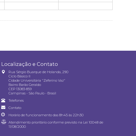
Localização e Contato
Rua Sérgio Buarque de Holanda, 290
Ciclo Básico II
Cidade Universitária "Zeferino Vaz"
Bairro Barão Geraldo
CEP 13083-859
Campinas - São Paulo - Brasil
Telefones
Contato
Horário de funcionamento das 8h45 às 22h30
Atendimento prioritário conforme previsto na
Lei 10048 de
11/08/2000