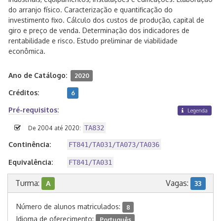
do arranjo físico. Caracterização e quantificação do
investimento fixo. Cálculo dos custos de produção, capital de
giro e preço de venda. Determinação dos indicadores de
rentabilidade e risco. Estudo preliminar de viabilidade
econômica.
Ano de Catálogo:
2020
Créditos:
6
Pré-requisitos:
Legenda
TA832
De 2004 até 2020:
Continência:
FT841/TA031/TA073/TA036
Equivalência:
FT841/TA031
Turma:
Vagas:
A
33
Número de alunos matriculados:
8
Idioma de oferecimento:
Português