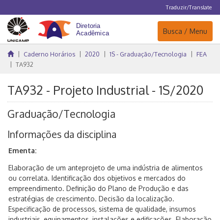
Traduzir/Translate
Navegação
Busca / Menu
Caderno Horários
2020
1S - Graduação/Tecnologia
FEA
TA932
TA932 - Projeto Industrial - 1S/2020
Graduação/Tecnologia
Informações da disciplina
Ementa:
Elaboração de um anteprojeto de uma indústria de alimentos
ou correlata. Identificação dos objetivos e mercados do
empreendimento. Definição do Plano de Produção e das
estratégias de crescimento. Decisão da localização.
Especificação de processos, sistema de qualidade, insumos
industriais, equipamentos, instalações e edificações. Elaboração