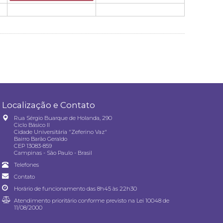
Localização e Contato
Rua Sérgio Buarque de Holanda, 290
Ciclo Básico II
Cidade Universitária "Zeferino Vaz"
Bairro Barão Geraldo
CEP 13083-859
Campinas - São Paulo - Brasil
Telefones
Contato
Horário de funcionamento das 8h45 às 22h30
Atendimento prioritário conforme previsto na
Lei 10048 de
11/08/2000