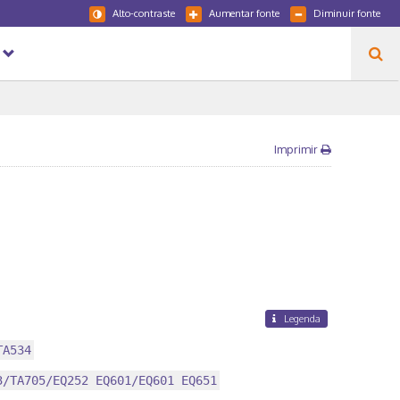
Alto-contraste
Aumentar fonte
Diminuir fonte
Imprimir
Legenda
TA534
3/TA705/EQ252 EQ601/EQ601 EQ651