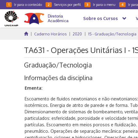
Ir para o conteúdo
Serviços por perfil
Ir para o menu
Ir par
1
2
3
4
Sobre os Cursos
Caderno Horários
2020
1S - Graduação/Tecnologia
TA631 - Operações Unitárias I - 
Graduação/Tecnologia
Informações da disciplina
Ementa:
Escoamento de fluidos newtonianos e não-newtonianos: 
isotérmicos. Energia de atrito de parede e de forma. Tub
Dimensionamento de sistemas de bombeamento, ventilaç
particulados: esfericidade, porosidade e velocidade term
partículas. Escoamento em meios porosos e fluidização. 
pneumático. Operações de separação mecânica: peneirag
centrifugação, ciclones e hidrociclones. Operações de