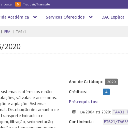
a a busca
Traduzir/Translate
5
Vida Acadêmica
Serviços Oferecidos
DAC Explica
FEA
TA631
1S/2020
Ano de Catálogo:
2020
sistemas isotérmicos e não-
Créditos:
4
ulações, válvulas e acessórios.
Pré-requisitos:
ão e agitação. Sistemas
inal. Distribuição de tamanho de
TA431 
De 2004 até 2020:
Transporte hidráulico e
em, filtração, sedimentação,
Continência:
FT621/TA63
 redução de tamanho: moagem e