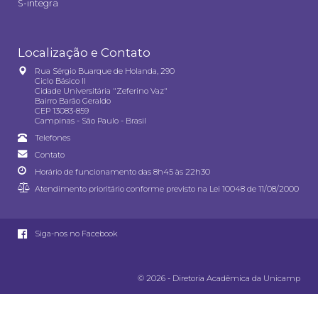
S-integra
Localização e Contato
Rua Sérgio Buarque de Holanda, 290
Ciclo Básico II
Cidade Universitária "Zeferino Vaz"
Bairro Barão Geraldo
CEP 13083-859
Campinas - São Paulo - Brasil
Telefones
Contato
Horário de funcionamento das 8h45 às 22h30
Atendimento prioritário conforme previsto na
Lei 10048 de 11/08/2000
Siga-nos no Facebook
© 2026 - Diretoria Acadêmica da Unicamp