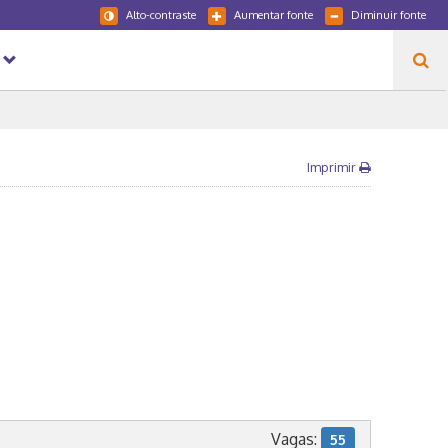
Alto-contraste
Aumentar fonte
Diminuir fonte
Imprimir
Vagas:
55