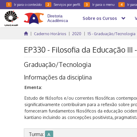
Ir para o conteúdo
Serviços por perfil
Ir para o menu
Ir par
1
2
3
4
Sobre os Cursos
Caderno Horários
2020
1S - Graduação/Tecnologia
EP330 - Filosofia da Educação III 
Graduação/Tecnologia
Informações da disciplina
Ementa:
Estudo de filósofos e/ou correntes filosóficas contemp
significativamente contribuíram para a reflexão sobre 
forneceram fundamentos filosóficos da educação ocident
kantiano incluindo as concepções positivista
,
pragmatista
Turma:
A