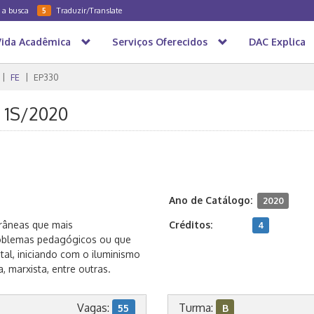
a a busca
Traduzir/Translate
5
Vida Acadêmica
Serviços Oferecidos
DAC Explica
FE
EP330
- 1S/2020
Ano de Catálogo:
2020
orâneas que mais
Créditos:
4
problemas pedagógicos ou que
al, iniciando com o iluminismo
, marxista, entre outras.
Vagas:
Turma:
55
B