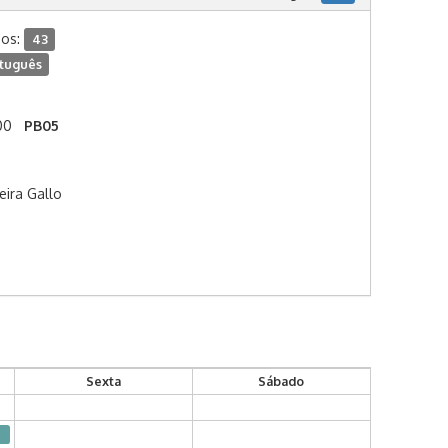
dos:
43
tuguês
00
PB05
eira Gallo
Sexta
Sábado