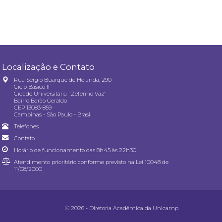
Localização e Contato
Rua Sérgio Buarque de Holanda, 290
Ciclo Básico II
Cidade Universitária "Zeferino Vaz"
Bairro Barão Geraldo
CEP 13083-859
Campinas - São Paulo - Brasil
Telefones
Contato
Horário de funcionamento das 8h45 às 22h30
Atendimento prioritário conforme previsto na
Lei 10048 de
11/08/2000
© 2026 - Diretoria Acadêmica da Unicamp