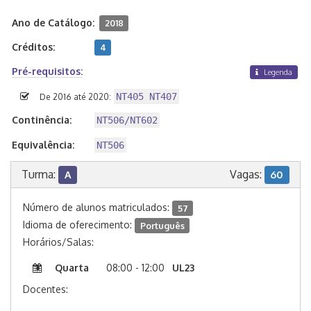
Ano de Catálogo:
2018
Créditos:
4
Pré-requisitos:
Legenda
NT405 NT407
De 2016 até 2020:
Continência:
NT506/NT602
Equivalência:
NT506
Turma:
Vagas:
A
60
Número de alunos matriculados:
57
Idioma de oferecimento:
Português
Horários/Salas:
Quarta
08:00 - 12:00
UL23
Docentes: