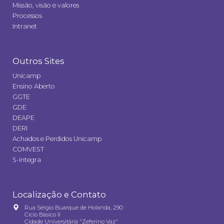
Missão, visão e valores
Processos
Intranet
Outros Sites
Unicamp
Ensino Aberto
GGTE
GDE
DEAPE
DERI
Achados e Perdidos Unicamp
COMVEST
S-integra
Localização e Contato
Rua Sérgio Buarque de Holanda, 290
Ciclo Básico II
Cidade Universitária "Zeferino Vaz"