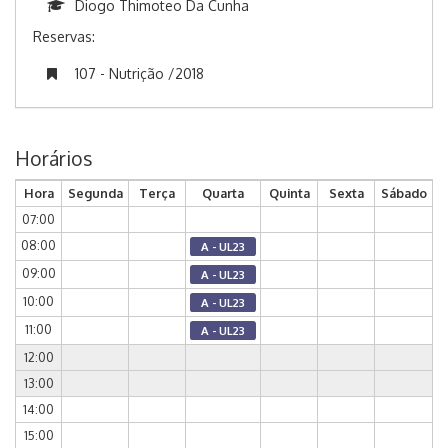
Diogo Thimoteo Da Cunha
Reservas:
107 - Nutrição /2018
Horários
Hora
Segunda
Terça
Quarta
Quinta
Sexta
Sábado
07:00
08:00
A - UL23
09:00
A - UL23
10:00
A - UL23
11:00
A - UL23
12:00
13:00
14:00
15:00