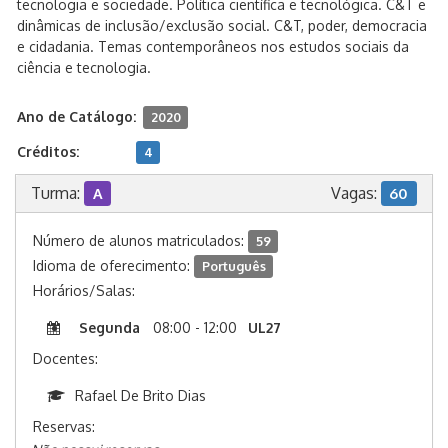
tecnologia e sociedade. Política científica e tecnológica. C&T e
dinâmicas de inclusão/exclusão social. C&T, poder, democracia
e cidadania. Temas contemporâneos nos estudos sociais da
ciência e tecnologia.
Ano de Catálogo:
2020
Créditos:
4
Turma:
Vagas:
A
60
Número de alunos matriculados:
59
Idioma de oferecimento:
Português
Horários/Salas:
Segunda
08:00 - 12:00
UL27
Docentes:
Rafael De Brito Dias
Reservas: