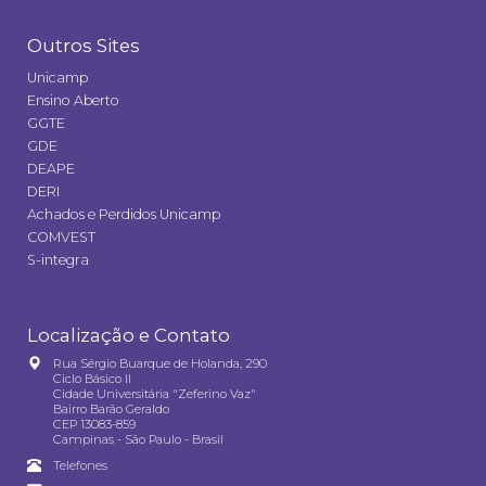
Outros Sites
Unicamp
Ensino Aberto
GGTE
GDE
DEAPE
DERI
Achados e Perdidos Unicamp
COMVEST
S-integra
Localização e Contato
Rua Sérgio Buarque de Holanda, 290
Ciclo Básico II
Cidade Universitária "Zeferino Vaz"
Bairro Barão Geraldo
CEP 13083-859
Campinas - São Paulo - Brasil
Telefones