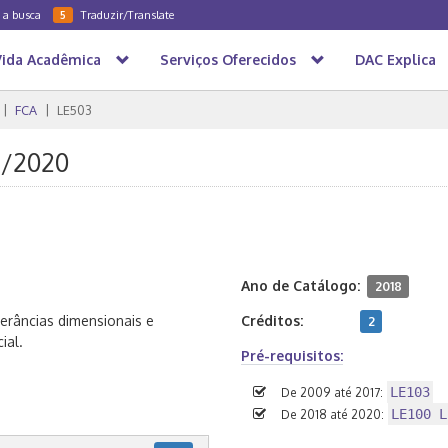
a a busca
Traduzir/Translate
5
Vida Acadêmica
Serviços Oferecidos
DAC Explica
FCA
LE503
S/2020
Ano de Catálogo:
2018
erâncias dimensionais e
Créditos:
2
ial.
Pré-requisitos:
LE103
De 2009 até 2017:
LE100 L
De 2018 até 2020: