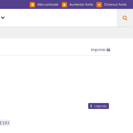
Alto-contraste
Aumentar fonte
Diminuir fonte
Imprimir
Legenda
E103