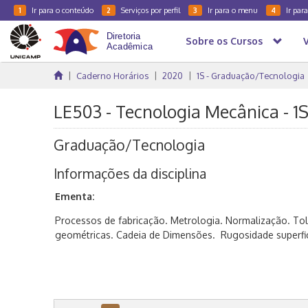
Ir para o conteúdo
Serviços por perfil
Ir para o menu
Ir par
1
2
3
4
Sobre os Cursos
Caderno Horários
2020
1S - Graduação/Tecnologia
LE503 - Tecnologia Mecânica - 1
Graduação/Tecnologia
Informações da disciplina
Ementa:
Processos de fabricação. Metrologia. Normalização. Tol
geométricas. Cadeia de Dimensões. Rugosidade superfic