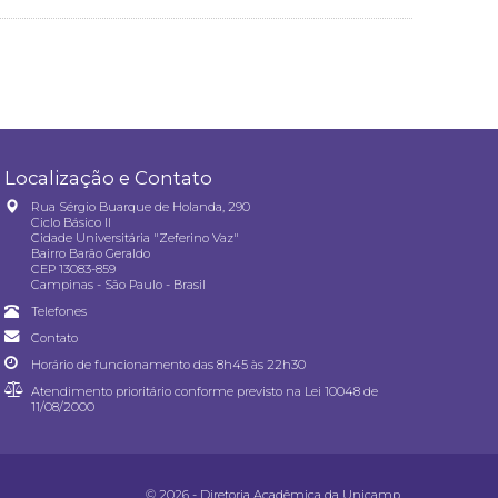
Localização e Contato
Rua Sérgio Buarque de Holanda, 290
Ciclo Básico II
Cidade Universitária "Zeferino Vaz"
Bairro Barão Geraldo
CEP 13083-859
Campinas - São Paulo - Brasil
Telefones
Contato
Horário de funcionamento das 8h45 às 22h30
Atendimento prioritário conforme previsto na
Lei 10048 de
11/08/2000
© 2026 - Diretoria Acadêmica da Unicamp