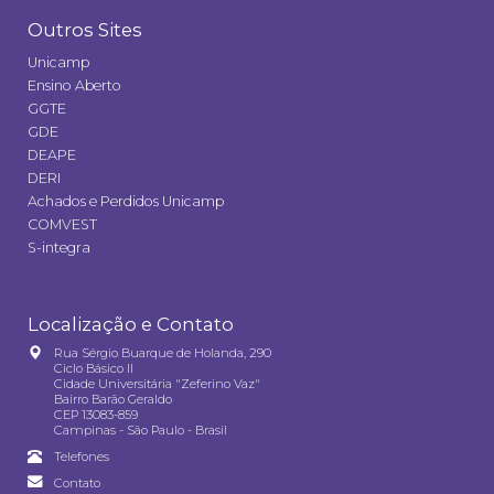
Outros Sites
Unicamp
Ensino Aberto
GGTE
GDE
DEAPE
DERI
Achados e Perdidos Unicamp
COMVEST
S-integra
Localização e Contato
Rua Sérgio Buarque de Holanda, 290
Ciclo Básico II
Cidade Universitária "Zeferino Vaz"
Bairro Barão Geraldo
CEP 13083-859
Campinas - São Paulo - Brasil
Telefones
Contato