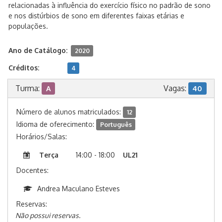
relacionadas à influência do exercício físico no padrão de sono
e nos distúrbios de sono em diferentes faixas etárias e
populações.
Ano de Catálogo:
2020
Créditos:
4
Turma:
Vagas:
A
40
Número de alunos matriculados:
12
Idioma de oferecimento:
Português
Horários/Salas:
Terça
14:00 - 18:00
UL21
Docentes:
Andrea Maculano Esteves
Reservas:
Não possui reservas.