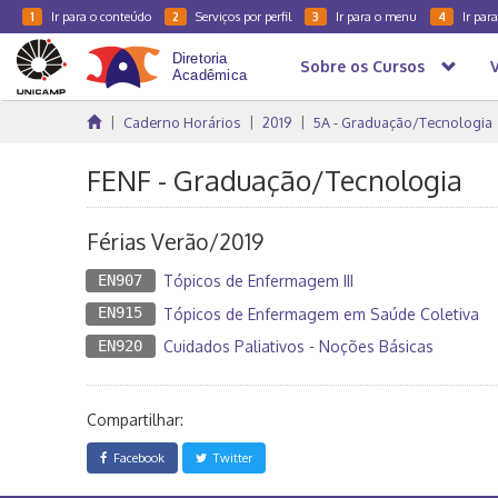
Ir para o conteúdo
Serviços por perfil
Ir para o menu
Ir par
1
2
3
4
Sobre os Cursos
Caderno Horários
2019
5A - Graduação/Tecnologia
FENF - Graduação/Tecnologia
Férias Verão/2019
EN907
Tópicos de Enfermagem III
EN915
Tópicos de Enfermagem em Saúde Coletiva
EN920
Cuidados Paliativos - Noções Básicas
Compartilhar:
Facebook
Twitter