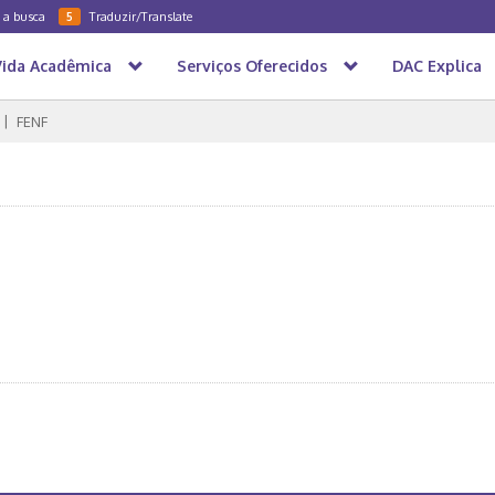
a a busca
Traduzir/Translate
5
Vida Acadêmica
Serviços Oferecidos
DAC Explica
FENF