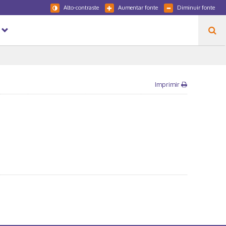
Alto-contraste
Aumentar fonte
Diminuir fonte
Imprimir