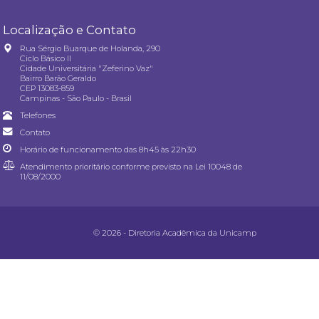
Localização e Contato
Rua Sérgio Buarque de Holanda, 290
Ciclo Básico II
Cidade Universitária "Zeferino Vaz"
Bairro Barão Geraldo
CEP 13083-859
Campinas - São Paulo - Brasil
Telefones
Contato
Horário de funcionamento das 8h45 às 22h30
Atendimento prioritário conforme previsto na
Lei 10048 de
11/08/2000
© 2026 - Diretoria Acadêmica da Unicamp