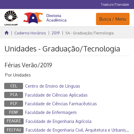
Traduzir/Translate
Navegação
Busca / Menu
Caderno Horários
2019
5A - Graduação/Tecnologia
Unidades - Graduação/Tecnologia
Férias Verão/2019
Por Unidades
CEL
Centro de Ensino de Línguas
FCA
Faculdade de Ciências Aplicadas
FCF
Faculdade de Ciências Farmacêuticas
FENF
Faculdade de Enfermagem
FEAGRI
Faculdade de Engenharia Agrícola
FECFAU
Faculdade de Engenharia Civil, Arquitetura e Urbanismo