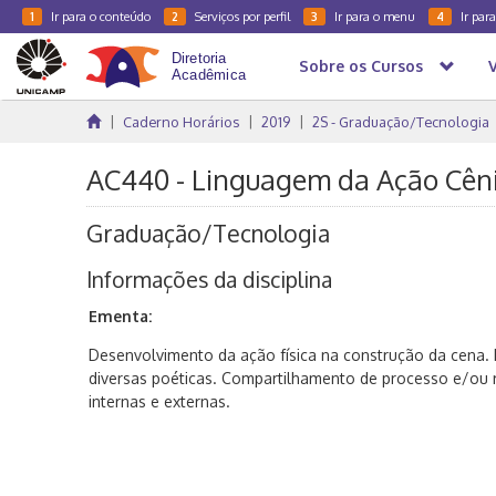
Ir para o conteúdo
Serviços por perfil
Ir para o menu
Ir par
1
2
3
4
Sobre os Cursos
Caderno Horários
2019
2S - Graduação/Tecnologia
AC440 - Linguagem da Ação Cêni
Graduação/Tecnologia
Informações da disciplina
Ementa:
Desenvolvimento da ação física na construção da cena. 
diversas poéticas. Compartilhamento de processo e/ou
internas e externas.