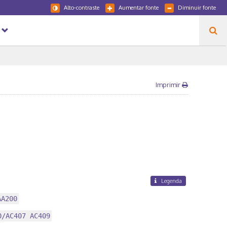
Alto-contraste
Aumentar fonte
Diminuir fonte
Imprimir
Legenda
AA200
0/AC407 AC409