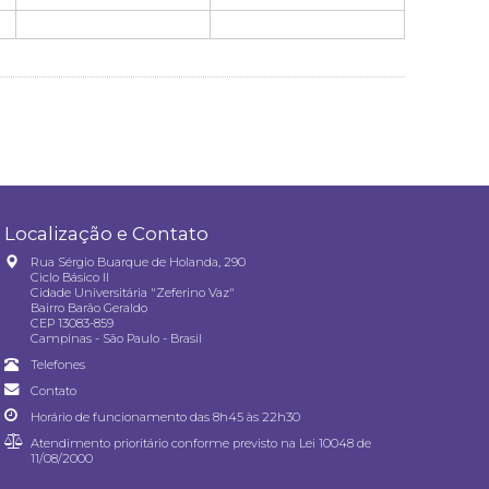
Localização e Contato
Rua Sérgio Buarque de Holanda, 290
Ciclo Básico II
Cidade Universitária "Zeferino Vaz"
Bairro Barão Geraldo
CEP 13083-859
Campinas - São Paulo - Brasil
Telefones
Contato
Horário de funcionamento das 8h45 às 22h30
Atendimento prioritário conforme previsto na
Lei 10048 de
11/08/2000