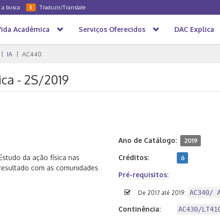
a a busca
Traduzir/Translate
5
Vida Acadêmica
Serviços Oferecidos
DAC Explica
IA
AC440
ca - 2S/2019
Ano de Catálogo:
2019
Estudo da ação física nas
Créditos:
6
 resultado com as comunidades
Pré-requisitos:
AC340/ 
De 2017 até 2019:
Continência:
AC430/LT41