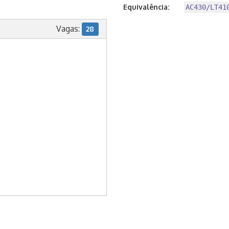
Equivalência:
AC430/LT41
Vagas:
28