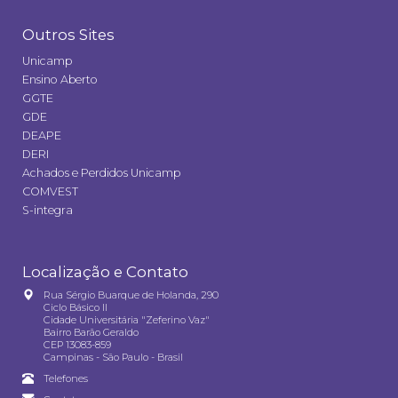
Outros Sites
Unicamp
Ensino Aberto
GGTE
GDE
DEAPE
DERI
Achados e Perdidos Unicamp
COMVEST
S-integra
Localização e Contato
Rua Sérgio Buarque de Holanda, 290
Ciclo Básico II
Cidade Universitária "Zeferino Vaz"
Bairro Barão Geraldo
CEP 13083-859
Campinas - São Paulo - Brasil
Telefones