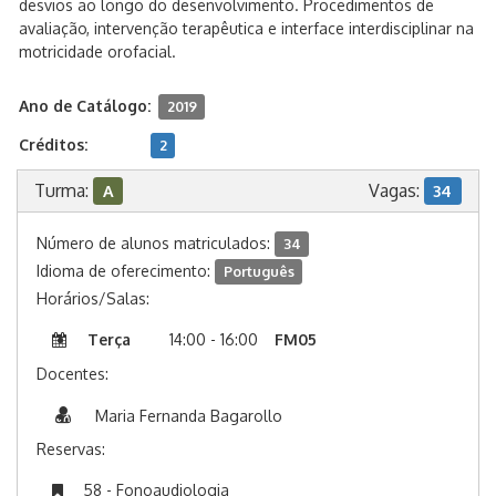
desvios ao longo do desenvolvimento. Procedimentos de
avaliação, intervenção terapêutica e interface interdisciplinar na
motricidade orofacial.
Ano de Catálogo:
2019
Créditos:
2
Turma:
Vagas:
A
34
Número de alunos matriculados:
34
Idioma de oferecimento:
Português
Horários/Salas:
Terça
14:00 - 16:00
FM05
Docentes:
Maria Fernanda Bagarollo
Reservas:
58 - Fonoaudiologia