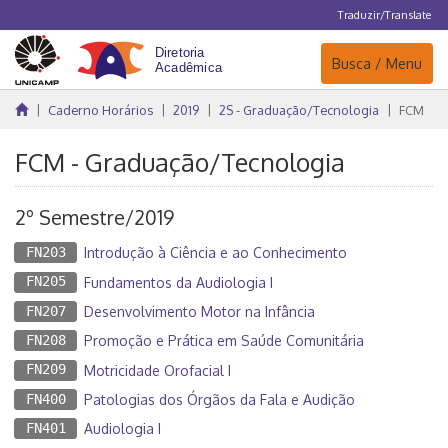
Traduzir/Translate
Navegação
Busca / Menu
Caderno Horários
2019
2S - Graduação/Tecnologia
FCM
FCM - Graduação/Tecnologia
2º Semestre/2019
FN203
Introdução à Ciência e ao Conhecimento
FN205
Fundamentos da Audiologia I
FN207
Desenvolvimento Motor na Infância
FN208
Promoção e Prática em Saúde Comunitária
FN209
Motricidade Orofacial I
FN400
Patologias dos Órgãos da Fala e Audição
FN401
Audiologia I