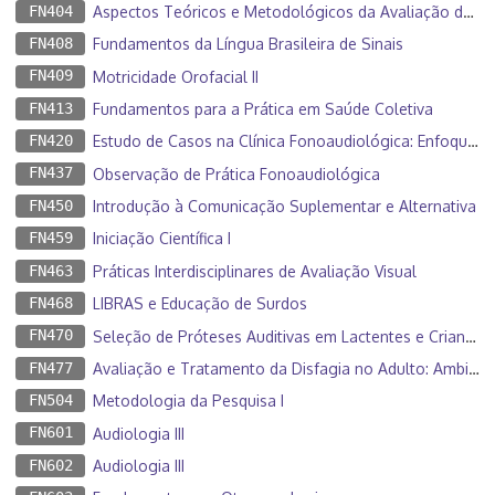
FN404
Aspectos Teóricos e Metodológicos da Avaliação de Linguagem
FN408
Fundamentos da Língua Brasileira de Sinais
FN409
Motricidade Orofacial II
FN413
Fundamentos para a Prática em Saúde Coletiva
FN420
Estudo de Casos na Clínica Fonoaudiológica: Enfoque Multidisciplinar
FN437
Observação de Prática Fonoaudiológica
FN450
Introdução à Comunicação Suplementar e Alternativa
FN459
Iniciação Científica I
FN463
Práticas Interdisciplinares de Avaliação Visual
FN468
LIBRAS e Educação de Surdos
FN470
Seleção de Próteses Auditivas em Lactentes e Crianças
FN477
Avaliação e Tratamento da Disfagia no Adulto: Ambiente Clínico
FN504
Metodologia da Pesquisa I
FN601
Audiologia III
FN602
Audiologia III