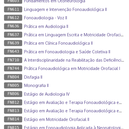
FN603
Fundamentos em Otoneurologia
FN611
Linguagem e Intervenção Fonoaudiológica II
FN612
Fonoaudiologia - Voz II
FN636
Prática em Audiologia II
FN637
Prática em Linguagem Escrita e Motricidade Orofacial II
FN639
Prática em Clínica Fonoaudiológica II
FN643
Prática em Fonoaudiologia e Saúde Coletiva II
FN710
A Interdisciplinaridade na Reabilitação das Deficiências Sensoriais
FN744
Prática Fonoaudiológica em Motricidade Orofacial I
FN804
Disfagia II
FN805
Monografia II
FN806
Estágio de Audiologia IV
FN812
Estágio em Avaliação e Terapia Fonoaudiológica em Voz II
FN813
Estágio em Avaliação e Terapia Fonoaudiológica em Linguagem II
FN814
Estágio em Motricidade Orofacial II
FN815
Estágio em Fonoaudiologia Aplicada à Neonatologia e Saúde do Trabalhador II