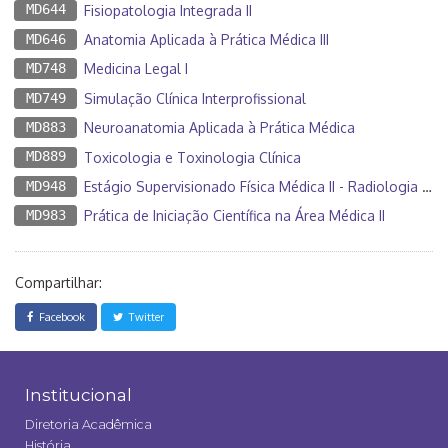
MD644
Fisiopatologia Integrada II
MD646
Anatomia Aplicada à Prática Médica III
MD748
Medicina Legal I
MD749
Simulação Clínica Interprofissional
MD883
Neuroanatomia Aplicada à Prática Médica
MD889
Toxicologia e Toxinologia Clínica
MD948
Estágio Supervisionado Física Médica II - Radiologia , Radioterapia M. Nuclear
MD983
Prática de Iniciação Científica na Área Médica II
Compartilhar:
Facebook
Twitter
Institucional
Diretoria Acadêmica
História