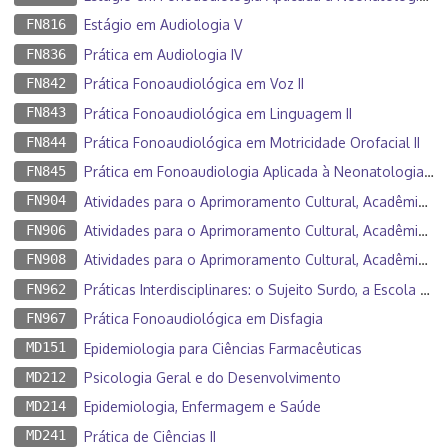
FN816
Estágio em Audiologia V
FN836
Prática em Audiologia IV
FN842
Prática Fonoaudiológica em Voz II
FN843
Prática Fonoaudiológica em Linguagem II
FN844
Prática Fonoaudiológica em Motricidade Orofacial II
FN845
Prática em Fonoaudiologia Aplicada à Neonatologia e Saúde do Trabalhador II
FN904
Atividades para o Aprimoramento Cultural, Acadêmico e Científico I
FN906
Atividades para o Aprimoramento Cultural, Acadêmico e Científico II
FN908
Atividades para o Aprimoramento Cultural, Acadêmico e Científico III
FN962
Práticas Interdisciplinares: o Sujeito Surdo, a Escola e a Família
FN967
Prática Fonoaudiológica em Disfagia
MD151
Epidemiologia para Ciências Farmacêuticas
MD212
Psicologia Geral e do Desenvolvimento
MD214
Epidemiologia, Enfermagem e Saúde
MD241
Prática de Ciências II