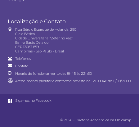
Localização e Contato
Rua Sérgio Buarque de Holanda, 290
Ciclo Básico II
Cidade Universitária "Zeferino Vaz"
Bairro Barão Geraldo
CEP 13083-859
Campinas - São Paulo - Brasil
Telefones
Contato
Horário de funcionamento das 8h45 às 22h30
Atendimento prioritário conforme previsto na
Lei 10048 de 11/08/2000
Siga-nos no Facebook
© 2026 - Diretoria Acadêmica da Unicamp