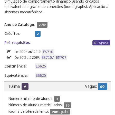
Simulação de comportamento dinâmico usando circuitos
equivalentes e grafos de conexões (bond graphs). Aplicação a
sistemas mecatrônicos.
Ano de Catálogo:
2019
Créditos:
2
Pré-requisitos:
Legenda
ES710
De 2006 até 2012:
ES710/ EM707
De 2013 até 2019:
Continência:
ES625
Equivalência:
ES625
Turma:
Vagas:
A
60
Número mínimo de alunos:
3
Número de alunos matriculados:
36
Idioma de oferecimento:
Português