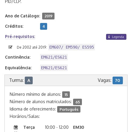
PID/CLP.
Ano de Catálogo:
2019
Créditos:
4
Pré-requisitos:
Legenda
EM607/ EM590/ ES595
De 2002 até 2019:
Continência:
EM621/ES621
Equivalência:
EM621/ES621
Turma:
Vagas:
A
70
Número mínimo de alunos:
15
Número de alunos matriculados:
65
Idioma de oferecimento:
Português
Horários/Salas:
Terça
10:00 - 12:00
EM30