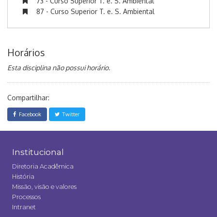
73 - Curso Superior T. e. S. Ambiental
87 - Curso Superior T. e. S. Ambiental
Horários
Esta disciplina não possui horário.
Compartilhar:
Facebook
Twitter
Institucional
Diretoria Acadêmica
História
Missão, visão e valores
Processos
Intranet