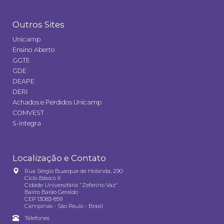
Outros Sites
Unicamp
Ensino Aberto
GGTE
GDE
DEAPE
DERI
Achados e Perdidos Unicamp
COMVEST
S-integra
Localização e Contato
Rua Sérgio Buarque de Holanda, 290
Ciclo Básico II
Cidade Universitária "Zeferino Vaz"
Bairro Barão Geraldo
CEP 13083-859
Campinas - São Paulo - Brasil
Telefones