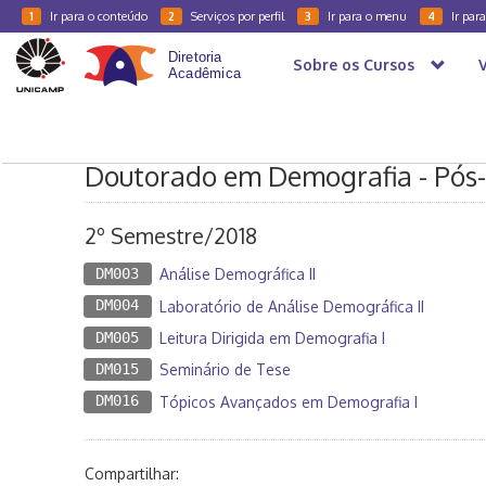
Ir para o conteúdo
Serviços por perfil
Ir para o menu
Ir par
1
2
3
4
Sobre os Cursos
Caderno Horários
2018
2S - Pós-Graduação
IFCH
Doutorado em Demografia - Pós
2º Semestre/2018
DM003
Análise Demográfica II
DM004
Laboratório de Análise Demográfica II
DM005
Leitura Dirigida em Demografia I
DM015
Seminário de Tese
DM016
Tópicos Avançados em Demografia I
Compartilhar: