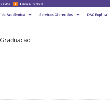
a a busca
Traduzir/Translate
5
Vida Acadêmica
Serviços Oferecidos
DAC Explica
-Graduação