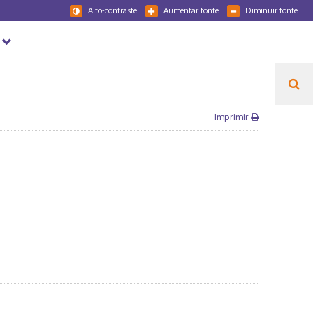
Alto-contraste
Aumentar fonte
Diminuir fonte
Imprimir