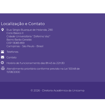
Localização e Contato
Rua Sérgio Buarque de Holanda, 290
Ciclo Básico II
Cidade Universitária "Zeferino Vaz"
Bairro Barão Geraldo
CEP 13083-859
Campinas - São Paulo - Brasil
Telefones
Contato
Horário de funcionamento das 8h45 às 22h30
Atendimento prioritário conforme previsto na
Lei 10048 de
11/08/2000
© 2026 - Diretoria Acadêmica da Unicamp