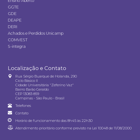
Ensino Aberto
GGTE
GDE
DEAPE
DERI
Achados e Perdidos Unicamp
COMVEST
S-integra
Localização e Contato
Rua Sérgio Buarque de Holanda, 290
Ciclo Básico II
Cidade Universitária "Zeferino Vaz"
Bairro Barão Geraldo
CEP 13083-859
Campinas - São Paulo - Brasil
Telefones
Contato
Horário de funcionamento das 8h45 às 22h30
Atendimento prioritário conforme previsto na
Lei 10048 de 11/08/2000