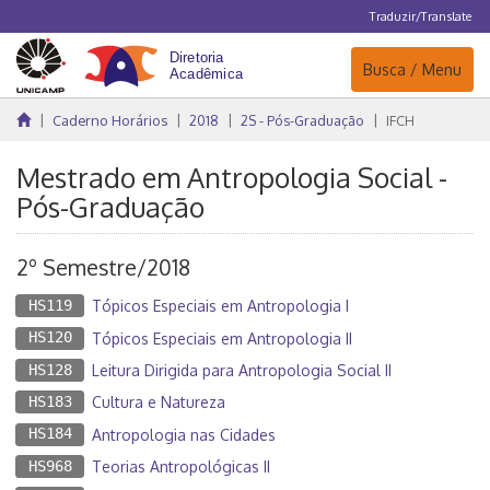
Traduzir/Translate
Navegação
Busca / Menu
Caderno Horários
2018
2S - Pós-Graduação
IFCH
Mestrado em Antropologia Social -
Pós-Graduação
2º Semestre/2018
HS119
Tópicos Especiais em Antropologia I
HS120
Tópicos Especiais em Antropologia II
HS128
Leitura Dirigida para Antropologia Social II
HS183
Cultura e Natureza
HS184
Antropologia nas Cidades
HS968
Teorias Antropológicas II