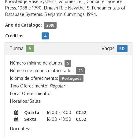
Knowledge Base Systems, volumes I e II, Computer Science
Press, 1988 e 1990. Elmasri R. e Navathe, S. Fundamentals of
Database Systems. Benjamin Cummings, 1994.
Ano de Catálogo:
2018
Créditos:
4
Turma:
Vagas:
A
50
Número mínimo de alunos:
5
Número de alunos matriculados:
23
Idioma de oferecimento:
Português
Tipo Oferecimento:
Regular
Local Oferecimento:
Horários/Salas:
Quarta
16:00 - 18:00
CC52
Sexta
16:00 - 18:00
CC52
Docentes: