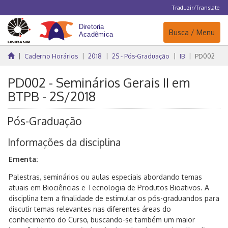
Traduzir/Translate
Navegação
Busca / Menu
Caderno Horários
2018
2S - Pós-Graduação
IB
PD002
PD002 - Seminários Gerais II em
BTPB - 2S/2018
Pós-Graduação
Informações da disciplina
Ementa:
Palestras, seminários ou aulas especiais abordando temas
atuais em Biociências e Tecnologia de Produtos Bioativos. A
disciplina tem a finalidade de estimular os pós-graduandos para
discutir temas relevantes nas diferentes áreas do
conhecimento do Curso, buscando-se também um maior