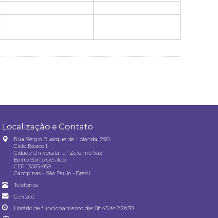
Localização e Contato
Rua Sérgio Buarque de Holanda, 290
Ciclo Básico II
Cidade Universitária "Zeferino Vaz"
Bairro Barão Geraldo
CEP 13083-859
Campinas - São Paulo - Brasil
Telefones
Contato
Horário de funcionamento das 8h45 às 22h30