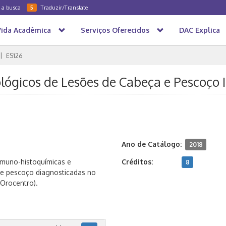
a a busca
Traduzir/Translate
5
Vida Acadêmica
Serviços Oferecidos
DAC Explica
ES126
ológicos de Lesões de Cabeça e Pescoço I
Ano de Catálogo:
2018
 imuno-histoquímicas e
Créditos:
8
 e pescoço diagnosticadas no
Orocentro).