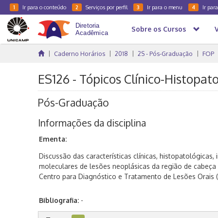
Ir para o conteúdo
Serviços por perfil
Ir para o menu
Ir par
1
2
3
4
Sobre os Cursos
Caderno Horários
2018
2S - Pós-Graduação
FOP
ES126 - Tópicos Clínico-Histopat
Pós-Graduação
Informações da disciplina
Ementa:
Discussão das características clínicas, histopatológicas,
moleculares de lesões neoplásicas da região de cabeça
Centro para Diagnóstico e Tratamento de Lesões Orais (
Bibliografia:
-