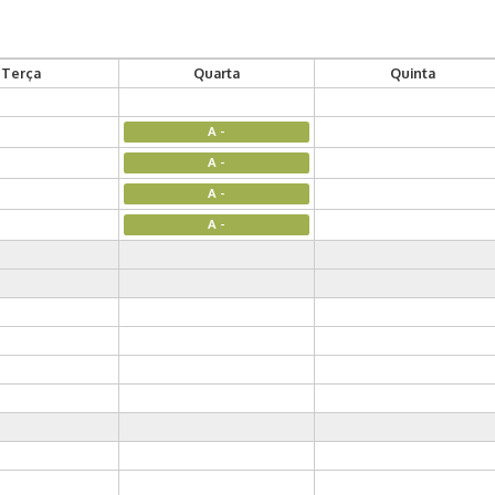
Terça
Quarta
Quinta
A -
A -
A -
A -