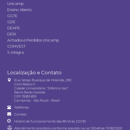
Unicamp
Ensino Aberto
GGTE
GDE
DEAPE
DERI
Achados e Perdidos Unicamp
COMVEST
S-integra
Localização e Contato
Rua Sérgio Buarque de Holanda, 290
Ciclo Básico II
Cidade Universitária "Zeferino Vaz"
Bairro Barão Geraldo
CEP 13083-859
Campinas - São Paulo - Brasil
Telefones
Contato
Horário de funcionamento das 8h45 às 22h30
Atendimento prioritário conforme previsto na
Lei 10048 de 11/08/2000