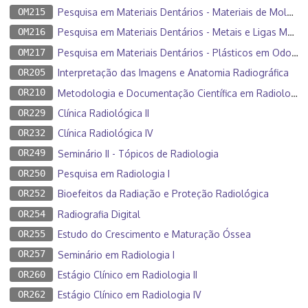
OM215
Pesquisa em Materiais Dentários - Materiais de Moldagem
OM216
Pesquisa em Materiais Dentários - Metais e Ligas Metálicas
OM217
Pesquisa em Materiais Dentários - Plásticos em Odontologia
OR205
Interpretação das Imagens e Anatomia Radiográfica
OR210
Metodologia e Documentação Científica em Radiologia
OR229
Clínica Radiológica II
OR232
Clínica Radiológica IV
OR249
Seminário II - Tópicos de Radiologia
OR250
Pesquisa em Radiologia I
OR252
Bioefeitos da Radiação e Proteção Radiológica
OR254
Radiografia Digital
OR255
Estudo do Crescimento e Maturação Óssea
OR257
Seminário em Radiologia I
OR260
Estágio Clínico em Radiologia II
OR262
Estágio Clínico em Radiologia IV