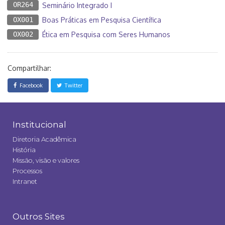
OR264
Seminário Integrado I
OX001
Boas Práticas em Pesquisa Científica
OX002
Ética em Pesquisa com Seres Humanos
Compartilhar:
Facebook
Twitter
Institucional
Diretoria Acadêmica
História
Missão, visão e valores
Processos
Intranet
Outros Sites