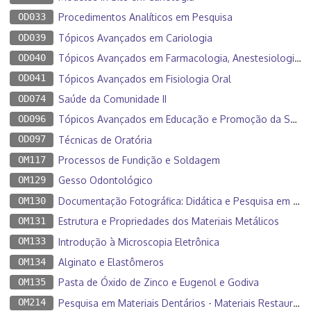
OD033
Procedimentos Analíticos em Pesquisa
OD039
Tópicos Avançados em Cariologia
OD040
Tópicos Avançados em Farmacologia, Anestesiologia e Terapêutica
OD041
Tópicos Avançados em Fisiologia Oral
OD074
Saúde da Comunidade II
OD096
Tópicos Avançados em Educação e Promoção da Saúde
OD097
Técnicas de Oratória
OM117
Processos de Fundição e Soldagem
OM129
Gesso Odontológico
OM130
Documentação Fotográfica: Didática e Pesquisa em Materiais Dentários
OM131
Estrutura e Propriedades dos Materiais Metálicos
OM133
Introdução à Microscopia Eletrônica
OM134
Alginato e Elastômeros
OM135
Pasta de Óxido de Zinco e Eugenol e Godiva
OM214
Pesquisa em Materiais Dentários - Materiais Restauradores