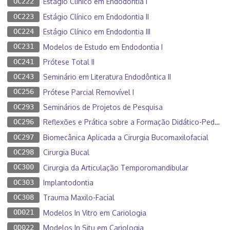
OC222
Estágio Clínico em Endodontia I
OC223
Estágio Clínico em Endodontia II
OC224
Estágio Clínico em Endodontia III
OC231
Modelos de Estudo em Endodontia I
OC241
Prótese Total II
OC243
Seminário em Literatura Endodôntica II
OC256
Prótese Parcial Removível I
OC293
Seminários de Projetos de Pesquisa
OC296
Reflexões e Prática sobre a Formação Didático-Pedagógica do Prof. Universitário
OC297
Biomecânica Aplicada a Cirurgia Bucomaxilofacial
OC298
Cirurgia Bucal
OC300
Cirurgia da Articulação Temporomandibular
OC303
Implantodontia
OC308
Trauma Maxilo-Facial
OD021
Modelos In Vitro em Cariologia
OD022
Modelos In Situ em Cariologia