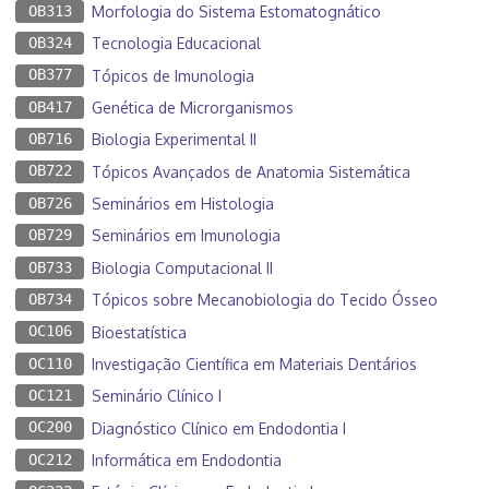
OB313
Morfologia do Sistema Estomatognático
OB324
Tecnologia Educacional
OB377
Tópicos de Imunologia
OB417
Genética de Microrganismos
OB716
Biologia Experimental II
OB722
Tópicos Avançados de Anatomia Sistemática
OB726
Seminários em Histologia
OB729
Seminários em Imunologia
OB733
Biologia Computacional II
OB734
Tópicos sobre Mecanobiologia do Tecido Ósseo
OC106
Bioestatística
OC110
Investigação Científica em Materiais Dentários
OC121
Seminário Clínico I
OC200
Diagnóstico Clínico em Endodontia I
OC212
Informática em Endodontia