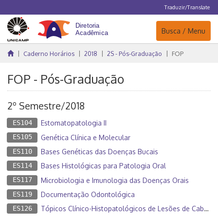
Traduzir/Translate
Navegação
Busca / Menu
Caderno Horários
2018
2S - Pós-Graduação
FOP
FOP - Pós-Graduação
2º Semestre/2018
ES104
Estomatopatologia II
ES105
Genética Clínica e Molecular
ES110
Bases Genéticas das Doenças Bucais
ES114
Bases Histológicas para Patologia Oral
ES117
Microbiologia e Imunologia das Doenças Orais
ES119
Documentação Odontológica
ES126
Tópicos Clínico-Histopatológicos de Lesões de Cabeça e Pescoço II