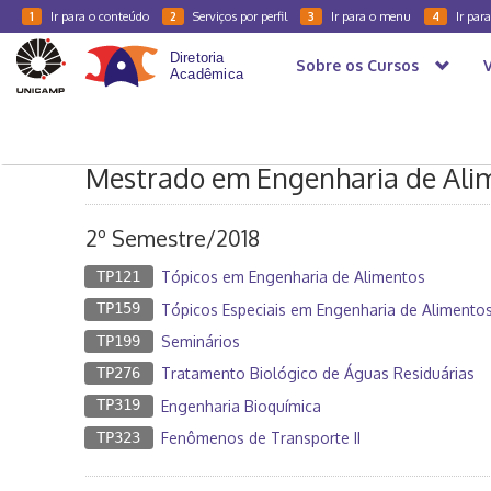
Ir para o conteúdo
Serviços por perfil
Ir para o menu
Ir par
1
2
3
4
Sobre os Cursos
Caderno Horários
2018
2S - Pós-Graduação
FEA
Mestrado em Engenharia de Ali
2º Semestre/2018
TP121
Tópicos em Engenharia de Alimentos
TP159
Tópicos Especiais em Engenharia de Alimento
TP199
Seminários
TP276
Tratamento Biológico de Águas Residuárias
TP319
Engenharia Bioquímica
TP323
Fenômenos de Transporte II