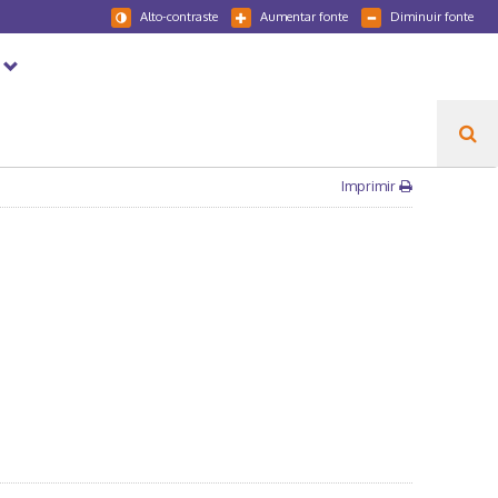
Alto-contraste
Aumentar fonte
Diminuir fonte
Imprimir