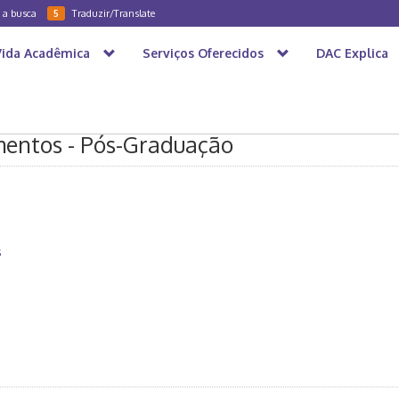
a a busca
Traduzir/Translate
5
Vida Acadêmica
Serviços Oferecidos
DAC Explica
mentos - Pós-Graduação
s