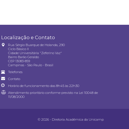
Localização e Contato
Rua Sérgio Buarque de Holanda, 290
Ciclo Básico II
Cidade Universitária "Zeferino Vaz"
Bairro Barão Geraldo
CEP 13083-859
Campinas - São Paulo - Brasil
Telefones
Contato
Horário de funcionamento das 8h45 às 22h30
Atendimento prioritário conforme previsto na
Lei 10048 de
11/08/2000
© 2026 - Diretoria Acadêmica da Unicamp