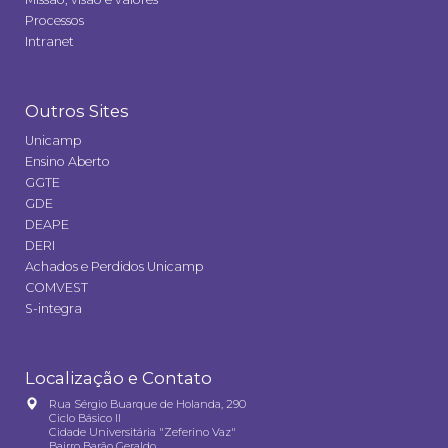
Processos
Intranet
Outros Sites
Unicamp
Ensino Aberto
GGTE
GDE
DEAPE
DERI
Achados e Perdidos Unicamp
COMVEST
S-integra
Localização e Contato
Rua Sérgio Buarque de Holanda, 290
Ciclo Básico II
Cidade Universitária "Zeferino Vaz"
Bairro Barão Geraldo